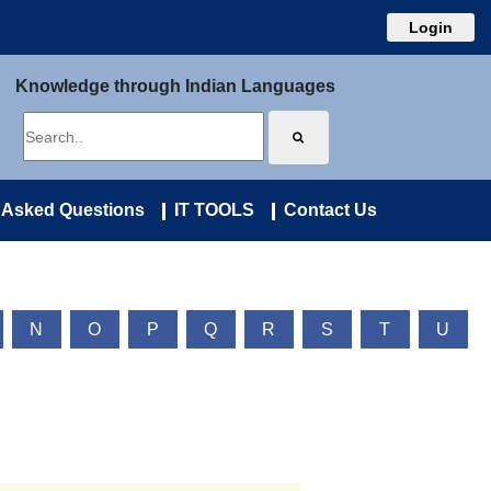
Login
Knowledge through Indian Languages
 Asked Questions
IT TOOLS
Contact Us
N
O
P
Q
R
S
T
U