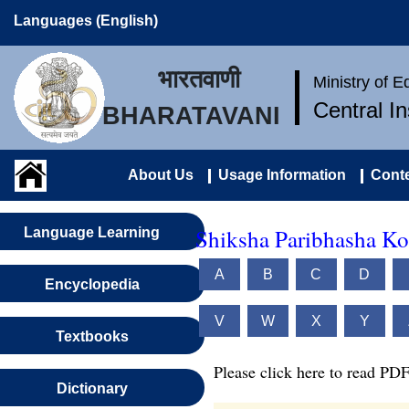
Languages (English)
भारतवाणी
Ministry of 
Central I
BHARATAVANI
About Us
Usage Information
Conte
Shiksha Paribhasha Ko
Language Learning
A
B
C
D
Encyclopedia
V
W
X
Y
Textbooks
Please click here to read PDF
Dictionary