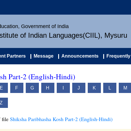
Education, Government of India
nstitute of Indian Languages(CIIL), Mysuru
nt Partners
Message
Announcements
Frequently
sh Part-2 (English-Hindi)
E
F
G
H
I
J
K
L
M
Z
 file
Shiksha Paribhasha Kosh Part-2 (English-Hindi)