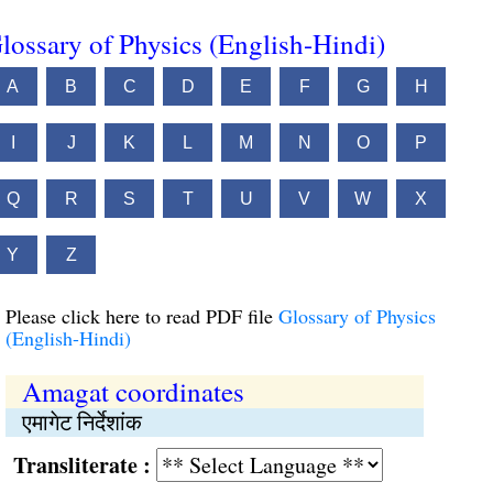
lossary of Physics (English-Hindi)
A
B
C
D
E
F
G
H
I
J
K
L
M
N
O
P
Q
R
S
T
U
V
W
X
Y
Z
Please click here to read PDF file
Glossary of Physics
(English-Hindi)
Amagat coordinates
एमागेट निर्देशांक
Transliterate :