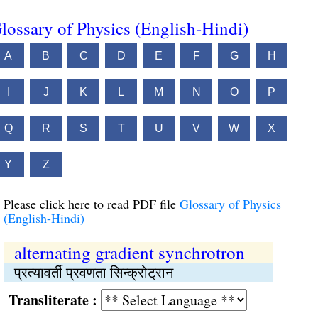
lossary of Physics (English-Hindi)
A
B
C
D
E
F
G
H
I
J
K
L
M
N
O
P
Q
R
S
T
U
V
W
X
Y
Z
Please click here to read PDF file
Glossary of Physics
(English-Hindi)
alternating gradient synchrotron
प्रत्यावर्ती प्रवणता सिन्क्रोट्रान
Transliterate :