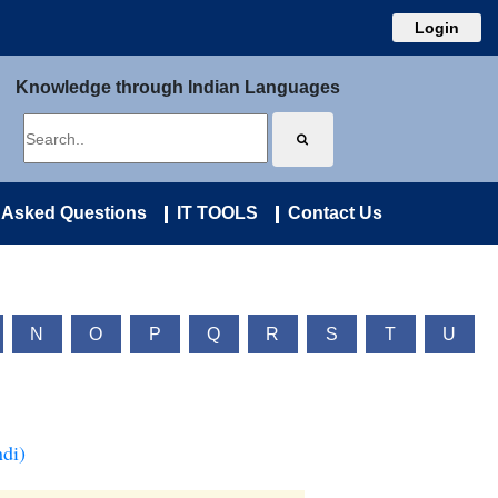
Login
Knowledge through Indian Languages
 Asked Questions
IT TOOLS
Contact Us
N
O
P
Q
R
S
T
U
di)