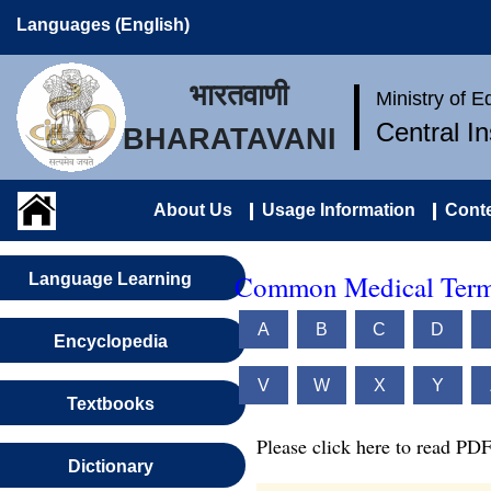
Languages (English)
भारतवाणी
Ministry of 
Central I
BHARATAVANI
About Us
Usage Information
Conte
Common Medical Terms
Language Learning
A
B
C
D
Encyclopedia
V
W
X
Y
Textbooks
Please click here to read PDF
Dictionary