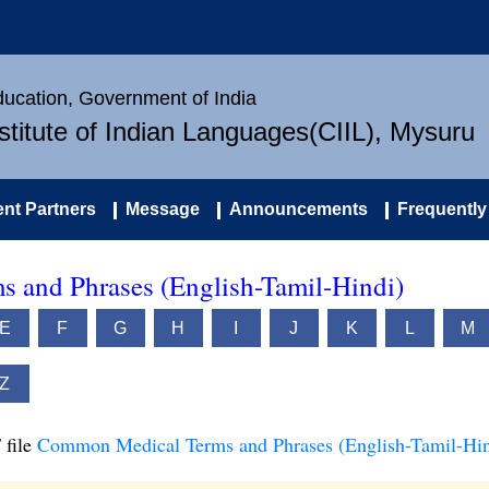
Education, Government of India
nstitute of Indian Languages(CIIL), Mysuru
nt Partners
Message
Announcements
Frequently
 and Phrases (English-Tamil-Hindi)
E
F
G
H
I
J
K
L
M
Z
 file
Common Medical Terms and Phrases (English-Tamil-Hin