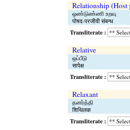
Relationship (Host 
ஒண்டுண்ணி உறவு
पोषद-परजीवी संबन्ध
Transliterate :
Relative
ஒப்பீடு
सापेक्ष
Transliterate :
Relaxant
தனர்த்தி
शिथिलक
Transliterate :