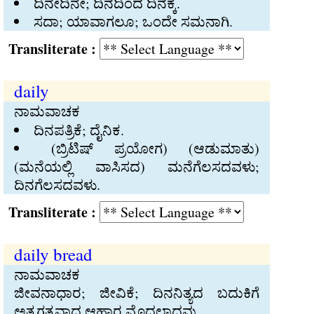
ದಿನೇದಿನೇ; ದಿನದಿಂದ ದಿನಕ್ಕೆ.
ಸದಾ; ಯಾವಾಗಲೂ; ಒಂದೇ ಸಮನಾಗಿ.
Transliterate :
daily
ನಾಮವಾಚಕ
ದಿನಪತ್ರಿಕೆ; ದೈನಿಕ.
(ಬ್ರಿಟಿಷ್‍ ಪ್ರಯೋಗ) (ಆಡುಮಾತು)
(ಮನೆಯಲ್ಲಿ ವಾಸಿಸದ) ಮನೆಗೆಲಸದವಳು;
ದಿನಗೆಲಸದವಳು.
Transliterate :
daily bread
ನಾಮವಾಚಕ
ಜೀವನಾಧಾರ; ಜೀವಿಕೆ; ದಿನನಿತ್ಯದ ಬದುಕಿಗೆ
ಅತ್ಯಗತ್ಯವಾದ ಆಹಾರ ಮೊದಲಾದವು.