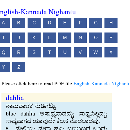
nglish-Kannada Nighantu
A
B
C
D
E
F
G
H
I
J
K
L
M
N
O
P
Q
R
S
T
U
V
W
X
Y
Z
Please click here to read PDF file
English-Kannada Nighant
dahlia
ನಾಮವಾಚಕ ನುಡಿಗಟ್ಟು
blue dahlia ಅಸಾಧ್ಯವಾದದ್ದು; ಸಾಧ್ಯವಿಲ್ಲದ್ದು;
ಸಾಧ್ಯವಾಗದ ಯಾವುದೇ ಕೆಲಸ ಮೊದಲಾದವು.
ಡೇಲಿಯ; ಡೇರಾ ಹೂ; ಬಣ್ಣಬಣ್ಣದ ಒಂದು