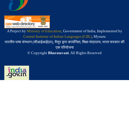
A Project by
Ministry of Education
, Government of India, Implemented by
Central Institute of Indian Languages (CIIL)
, Mysuru
भारतीय भाषा संस्थान (सीआईआईएल), मैसूर द्वारा कार्यान्वित, शिक्षा मंत्रालय, भारत सरकार की
एक परियोजना
© Copyright
Bharatavani
. All Rights Reserved