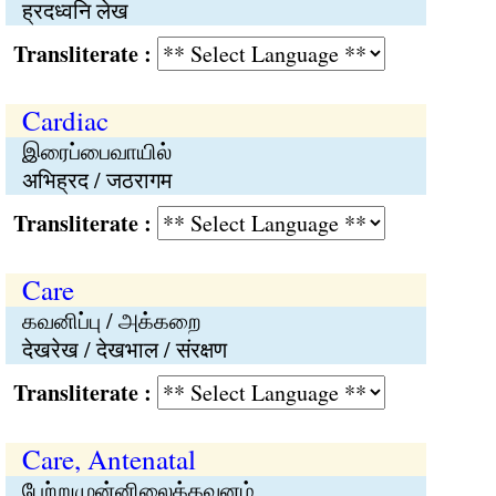
ह्रदध्वनि लेख
Transliterate :
Cardiac
இரைப்பைவாயில்
अभिह्रद / जठरागम
Transliterate :
Care
கவனிப்பு / அக்கறை
देखरेख / देखभाल / संरक्षण
Transliterate :
Care, Antenatal
பேற்றுமுன்னிலைக்கவனம்