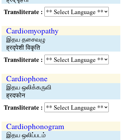
Transliterate :
Cardiomyopathy
இதய தசைவழு
ह्रद्पेशी विकृति
Transliterate :
Cardiophone
இதய ஒலிக்கருவி
ह्रदफोन
Transliterate :
Cardiophonogram
இதய ஒலிப்படம்