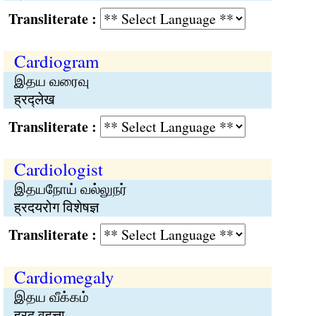
Transliterate :
Cardiogram
இதய வரைவு
ह्रद्लेख
Transliterate :
Cardiologist
இதயநோய் வல்லுநர்
ह्रदयरोग विशेषज्ञ
Transliterate :
Cardiomegaly
இதய வீக்கம்
ह्रद् वृहत्ता