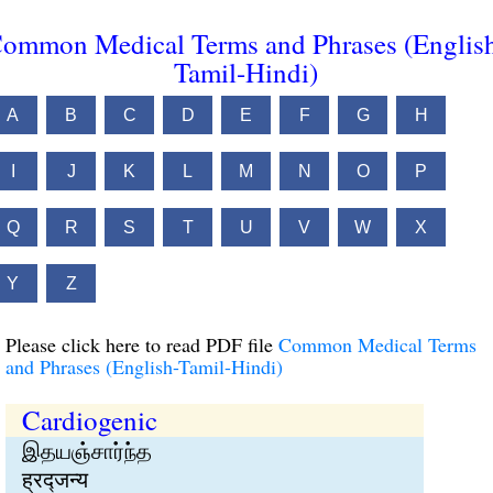
ommon Medical Terms and Phrases (Englis
Tamil-Hindi)
A
B
C
D
E
F
G
H
I
J
K
L
M
N
O
P
Q
R
S
T
U
V
W
X
Y
Z
Please click here to read PDF file
Common Medical Terms
and Phrases (English-Tamil-Hindi)
Cardiogenic
இதயஞ்சார்ந்த
ह्रद्जन्य