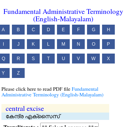
Fundamental Administrative Terminology
(English-Malayalam)
A
B
C
D
E
F
G
H
I
J
K
L
M
N
O
P
Q
R
S
T
U
V
W
X
Y
Z
Please click here to read PDF file
Fundamental
Administrative Terminology (English-Malayalam)
central excise
കേന്ദ്ര എക്സൈസ്