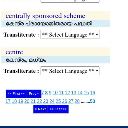
centrally sponsored scheme
കേന്ദ്ര പ്രായോജിതമായ പദ്ധതി
Transliterate :
centre
കേന്ദ്രം, മധ്യം
Transliterate :
7
8
9
10
11
12
13
14
15
16
<< First <<
Prev <
17
18
19
20
21
22
23
24
25
26
27
28
........
53
> Next
>> Last >>