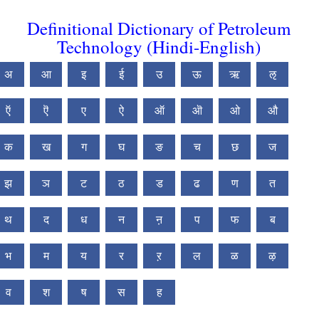
Definitional Dictionary of Petroleum
Technology (Hindi-English)
अ
आ
इ
ई
उ
ऊ
ऋ
ऌ
ऍ
ऎ
ए
ऐ
ऑ
ऒ
ओ
औ
क
ख
ग
घ
ङ
च
छ
ज
झ
ञ
ट
ठ
ड
ढ
ण
त
थ
द
ध
न
ऩ
प
फ
ब
भ
म
य
र
ऱ
ल
ळ
ऴ
व
श
ष
स
ह