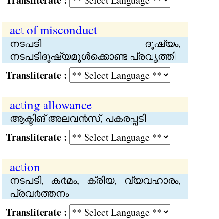
Transliterate :
act of misconduct
നടപടി ദൂഷ്യം,
നടപടിദൂഷ്യമുള്‍ക്കൊണ്ട പ്രവൃത്തി
Transliterate :
acting allowance
ആക്ടിങ് അലവ൯സ്, പകരപ്പടി
Transliterate :
action
നടപടി, ക൪മം, ക്രിയ, വ്യവഹാരം,
പ്രവ൪ത്തനം
Transliterate :