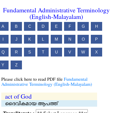
Fundamental Administrative Terminology
(English-Malayalam)
A
B
C
D
E
F
G
H
I
J
K
L
M
N
O
P
Q
R
S
T
U
V
W
X
Y
Z
Please click here to read PDF file
Fundamental
Administrative Terminology (English-Malayalam)
act of God
ദൈവികമായ ആപത്ത്