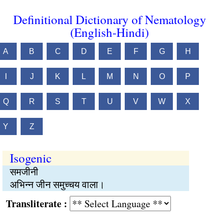
Definitional Dictionary of Nematology
(English-Hindi)
A
B
C
D
E
F
G
H
I
J
K
L
M
N
O
P
Q
R
S
T
U
V
W
X
Y
Z
Isogenic
समजीनी
अभिन्न जीन समुच्चय वाला।
Transliterate :