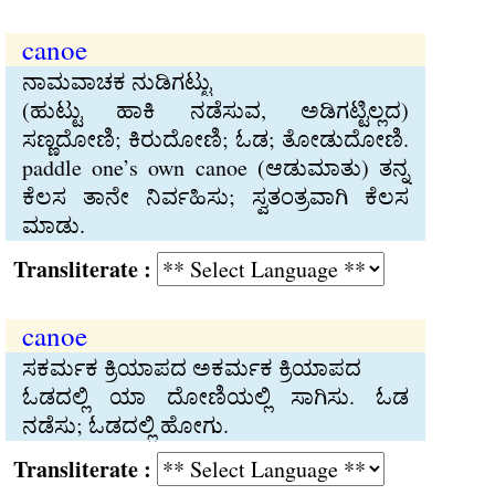
canoe
ನಾಮವಾಚಕ ನುಡಿಗಟ್ಟು
(ಹುಟ್ಟು ಹಾಕಿ ನಡೆಸುವ, ಅಡಿಗಟ್ಟಿಲ್ಲದ)
ಸಣ್ಣದೋಣಿ; ಕಿರುದೋಣಿ; ಓಡ; ತೋಡುದೋಣಿ.
paddle one’s own canoe (ಆಡುಮಾತು) ತನ್ನ
ಕೆಲಸ ತಾನೇ ನಿರ್ವಹಿಸು; ಸ್ವತಂತ್ರವಾಗಿ ಕೆಲಸ
ಮಾಡು.
Transliterate :
canoe
ಸಕರ್ಮಕ ಕ್ರಿಯಾಪದ ಅಕರ್ಮಕ ಕ್ರಿಯಾಪದ
ಓಡದಲ್ಲಿ ಯಾ ದೋಣಿಯಲ್ಲಿ ಸಾಗಿಸು. ಓಡ
ನಡೆಸು; ಓಡದಲ್ಲಿ ಹೋಗು.
Transliterate :