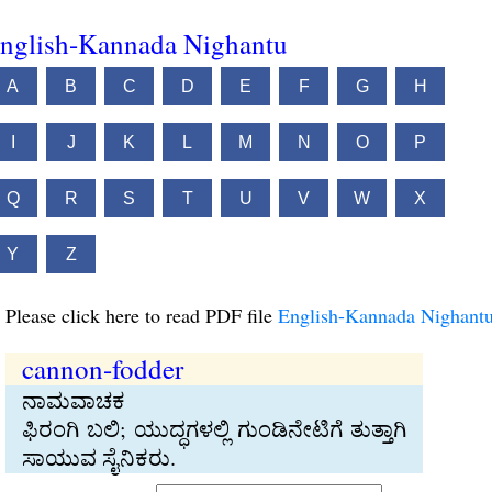
nglish-Kannada Nighantu
A
B
C
D
E
F
G
H
I
J
K
L
M
N
O
P
Q
R
S
T
U
V
W
X
Y
Z
Please click here to read PDF file
English-Kannada Nighant
cannon-fodder
ನಾಮವಾಚಕ
ಫಿರಂಗಿ ಬಲಿ; ಯುದ್ಧಗಳಲ್ಲಿ ಗುಂಡಿನೇಟಿಗೆ ತುತ್ತಾಗಿ
ಸಾಯುವ ಸೈನಿಕರು.