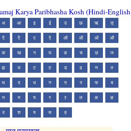
amaj Karya Paribhasha Kosh (Hindi-English
अ
आ
इ
ई
उ
ऊ
ऋ
ऌ
ऍ
ऎ
ए
ऐ
ऑ
ऒ
ओ
औ
क
ख
ग
घ
ङ
च
छ
ज
झ
ञ
ट
ठ
ड
ढ
ण
त
थ
द
ध
न
ऩ
प
फ
ब
भ
म
य
र
ऱ
ल
ळ
ऴ
व
श
ष
स
ह