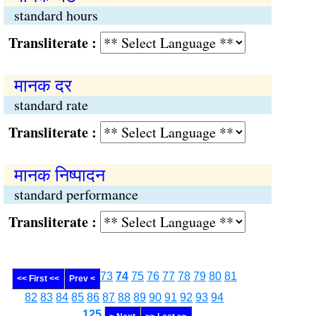
standard hours
Transliterate :
मानक दर
standard rate
Transliterate :
मानक निष्पादन
standard performance
Transliterate :
73
74
75
76
77
78
79
80
81
<< First <<
Prev <
82
83
84
85
86
87
88
89
90
91
92
93
94
........
125