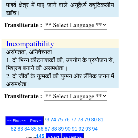
पार्श्व क्षेत्र में पाए जाने वाले अनुदैर्ध्य क्यूटिकलीय
खाँच।
Transliterate :
Incompatibility
असंगतता, अनिषेच्यता
1. दो भिन्न कीटनाशकों की, उपयोग के प्रयोजन से,
मिश्रण बनाने की असमर्थता।
2. दो जीवों के युग्मकों की युग्मन और लैंगिक जनन में
असमर्थता।
Transliterate :
73
74
75
76
77
78
79
80
81
<< First <<
Prev <
82
83
84
85
86
87
88
89
90
91
92
93
94
........
145
> Next
>> Last >>