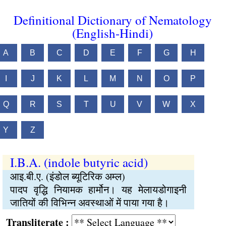
Definitional Dictionary of Nematology
(English-Hindi)
A
B
C
D
E
F
G
H
I
J
K
L
M
N
O
P
Q
R
S
T
U
V
W
X
Y
Z
I.B.A. (indole butyric acid)
आइ.बी.ए. (इंडोल ब्यूटिरिक अम्ल)
पादप वृद्धि नियामक हार्मोन। यह मेलायडोगाइनी
जातियों की विभिन्न अवस्थाओं में पाया गया है।
Transliterate :