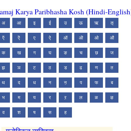
amaj Karya Paribhasha Kosh (Hindi-English
अ
आ
इ
ई
उ
ऊ
ऋ
ऌ
ऍ
ऎ
ए
ऐ
ऑ
ऒ
ओ
औ
क
ख
ग
घ
ङ
च
छ
ज
झ
ञ
ट
ठ
ड
ढ
ण
त
थ
द
ध
न
ऩ
प
फ
ब
भ
म
य
र
ऱ
ल
ळ
ऴ
व
श
ष
स
ह