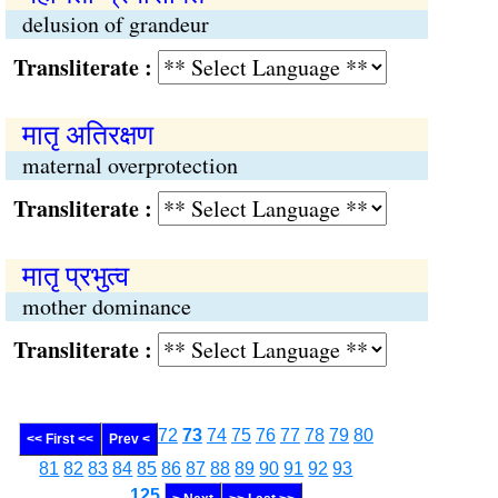
delusion of grandeur
Transliterate :
मातृ अतिरक्षण
maternal overprotection
Transliterate :
मातृ प्रभुत्व
mother dominance
Transliterate :
72
73
74
75
76
77
78
79
80
<< First <<
Prev <
81
82
83
84
85
86
87
88
89
90
91
92
93
........
125