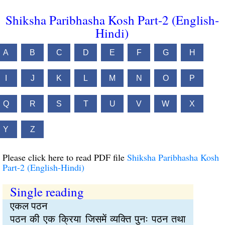
Shiksha Paribhasha Kosh Part-2 (English-
Hindi)
A
B
C
D
E
F
G
H
I
J
K
L
M
N
O
P
Q
R
S
T
U
V
W
X
Y
Z
Please click here to read PDF file
Shiksha Paribhasha Kosh
Part-2 (English-Hindi)
Single reading
एकल पठन
पठन की एक क्रिया जिसमें व्यक्ति पुनः पठन तथा