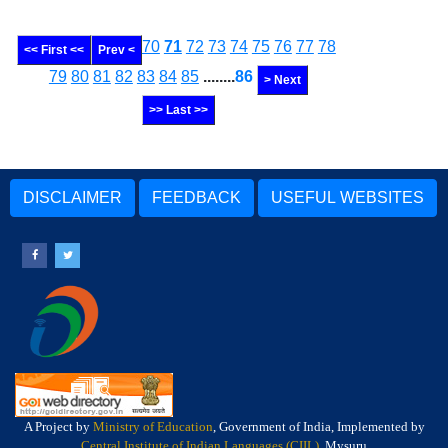
70
71
72
73
74
75
76
77
78
<< First <<
Prev <
79
80
81
82
83
84
85
........
86
> Next
>> Last >>
DISCLAIMER
FEEDBACK
USEFUL WEBSITES
A Project by
Ministry of Education
, Government of India, Implemented by
Central Institute of Indian Languages (CIIL)
, Mysuru