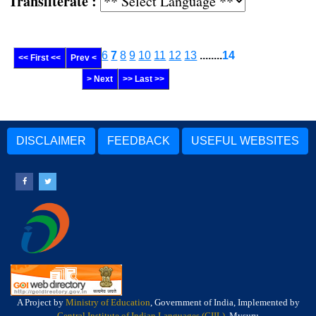
Transliterate :
6
7
8
9
10
11
12
13
........
14
<< First <<
Prev <
> Next
>> Last >>
DISCLAIMER
FEEDBACK
USEFUL WEBSITES
A Project by
Ministry of Education
, Government of India, Implemented by
Central Institute of Indian Languages (CIIL)
, Mysuru