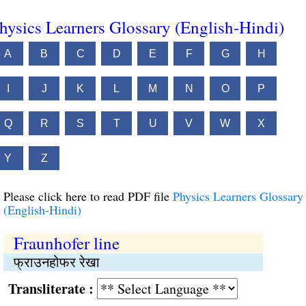
hysics Learners Glossary (English-Hindi)
A
B
C
D
E
F
G
H
I
J
K
L
M
N
O
P
Q
R
S
T
U
V
W
X
Y
Z
Please click here to read PDF file
Physics Learners Glossary
(English-Hindi)
Fraunhofer line
फ्राउनहोफर रेखा
Transliterate :