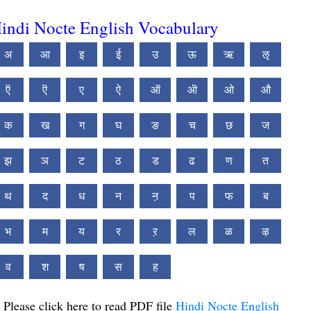
indi Nocte English Vocabulary
अ
आ
इ
ई
उ
ऊ
ऋ
ऌ
ऍ
ऎ
ए
ऐ
ऑ
ऒ
ओ
औ
क
ख
ग
घ
ङ
च
छ
ज
झ
ञ
ट
ठ
ड
ढ
ण
त
थ
द
ध
न
ऩ
प
फ
ब
भ
म
य
र
ऱ
ल
ळ
ऴ
व
श
ष
स
ह
Please click here to read PDF file
Hindi Nocte English