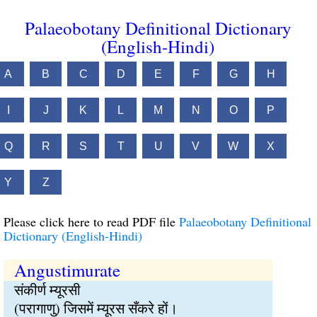
Palaeobotany Definitional Dictionary
(English-Hindi)
A
B
C
D
E
F
G
H
I
J
K
L
M
N
O
P
Q
R
S
T
U
V
W
X
Y
Z
Please click here to read PDF file
Palaeobotany Definitional
Dictionary (English-Hindi)
Angustimurate
संकीर्ण म्यूरसी
(परागाणु) जिसमें म्यूरस सँकरे हों।