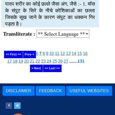
पादप शरीर का कोई छल्ले जैसा अंग, जैसे :- 1. मॉस
के संपुट के सिरे के नीचे कोशिकाओं का छल्ला
जिसके सूख जाने के कारण संपुट का धक्कन गिर
पड़ता है।
Transliterate :
6
7
8
9
10
11
12
13
14
15
16
<< First <<
Prev <
17
18
19
20
21
22
23
24
25
26
27
........
131
> Next
>> Last >>
DISCLAIMER
FEEDBACK
USEFUL WEBSITES