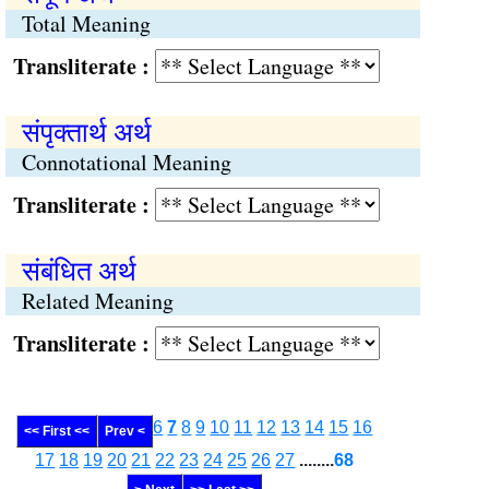
Total Meaning
Transliterate :
संपृक्तार्थ अर्थ
Connotational Meaning
Transliterate :
संबंधित अर्थ
Related Meaning
Transliterate :
6
7
8
9
10
11
12
13
14
15
16
<< First <<
Prev <
17
18
19
20
21
22
23
24
25
26
27
........
68