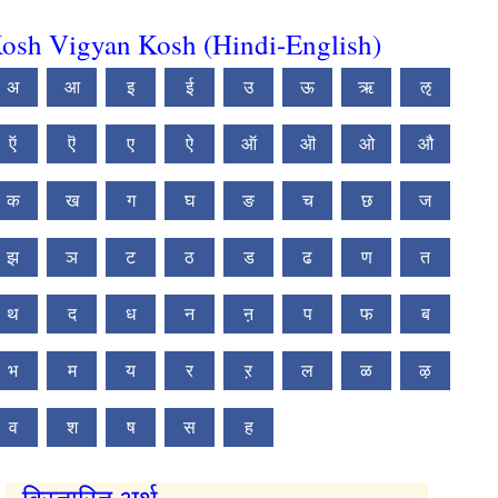
osh Vigyan Kosh (Hindi-English)
अ
आ
इ
ई
उ
ऊ
ऋ
ऌ
ऍ
ऎ
ए
ऐ
ऑ
ऒ
ओ
औ
क
ख
ग
घ
ङ
च
छ
ज
झ
ञ
ट
ठ
ड
ढ
ण
त
थ
द
ध
न
ऩ
प
फ
ब
भ
म
य
र
ऱ
ल
ळ
ऴ
व
श
ष
स
ह