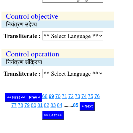
Control objective
नियंत्रण उद्देश्य
Transliterate :
Control operation
नियंत्रण संक्रिया
Transliterate :
68
69
70
71
72
73
74
75
76
<< First <<
Prev <
77
78
79
80
81
82
83
84
........
85
> Next
>> Last >>