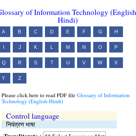
lossary of Information Technology (English
Hindi)
A
B
C
D
E
F
G
H
I
J
K
L
M
N
O
P
Q
R
S
T
U
V
W
X
Y
Z
Please click here to read PDF file
Glossary of Information
Technology (English-Hindi)
Control language
नियंत्रण भाषा