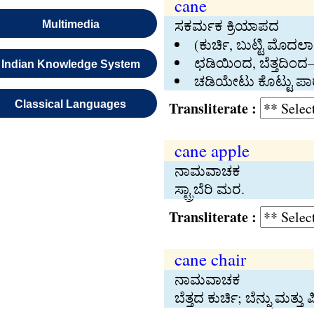
cane
ಸಕರ್ಮಕ ಕ್ರಿಯಾಪದ
Multimedia
(ಕುರ್ಚಿ, ಬುಟ್ಟಿ ಮೊದಲಾದ
ಛಡಿಯಿಂದ, ಬೆತ್ತದಿಂದ
Indian Knowledge System
ಚಡಿಯೇಟು ಕೊಟ್ಟು ಪಾ
Classical Languages
Transliterate :
cane apple
ನಾಮವಾಚಕ
ಸ್ಟ್ರಾಬೆರಿ ಮರ.
Transliterate :
cane chair
ನಾಮವಾಚಕ
ಬೆತ್ತದ ಕುರ್ಚಿ; ಬೆನ್ನು ಮತ್ತು