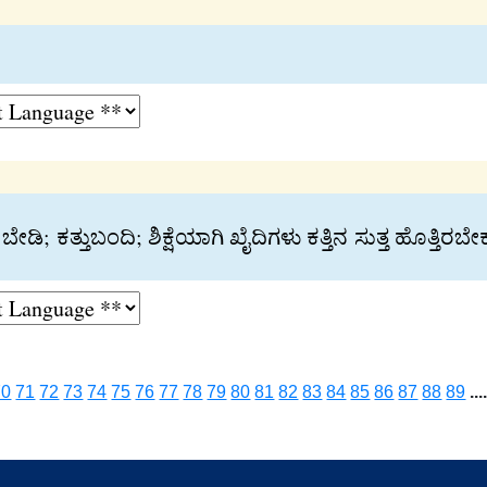
್ತಿಗೆ ಬೇಡಿ; ಕತ್ತುಬಂದಿ; ಶಿಕ್ಷೆಯಾಗಿ ಖೈದಿಗಳು ಕತ್ತಿನ ಸುತ್ತ ಹೊ
70
71
72
73
74
75
76
77
78
79
80
81
82
83
84
85
86
87
88
89
...