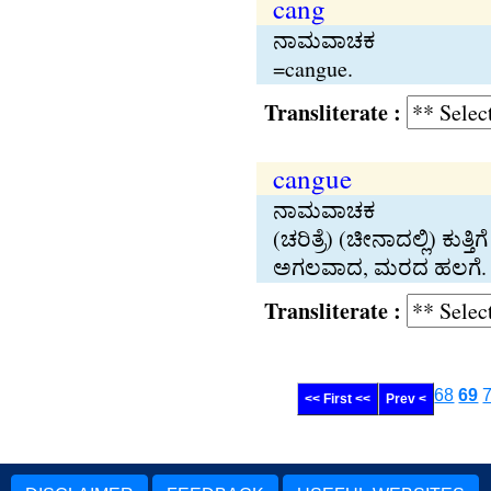
cang
ನಾಮವಾಚಕ
=cangue.
Transliterate :
cangue
ನಾಮವಾಚಕ
(ಚರಿತ್ರೆ) (ಚೀನಾದಲ್ಲಿ) ಕುತ
ಅಗಲವಾದ, ಮರದ ಹಲಗೆ.
Transliterate :
68
69
<< First <<
Prev <