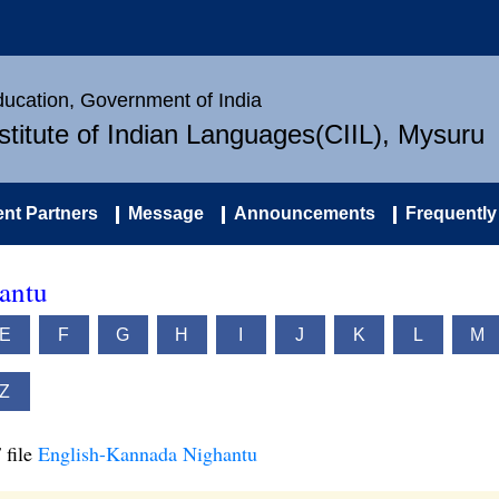
Education, Government of India
nstitute of Indian Languages(CIIL), Mysuru
nt Partners
Message
Announcements
Frequently
antu
E
F
G
H
I
J
K
L
M
Z
 file
English-Kannada Nighantu