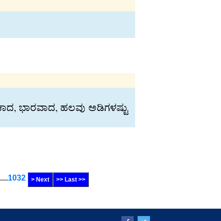
ತ್ತಿರಬೇಕಾದ, ಭಾರವಾದ, ಹಲವು ಅಡಿಗಳಷ್ಟು
.....
1032
> Next
>> Last >>