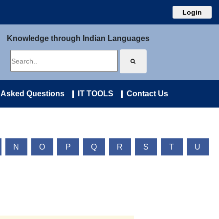
Login
Knowledge through Indian Languages
 Asked Questions
IT TOOLS
Contact Us
N
O
P
Q
R
S
T
U