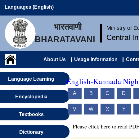
Languages (English)
भारतवाणी
Ministry of 
Central I
BHARATAVANI
About Us
Usage Information
Conte
English-Kannada Nigh
Language Learning
A
B
C
D
Encyclopedia
V
W
X
Y
Textbooks
Please click here to read PDF
Dictionary