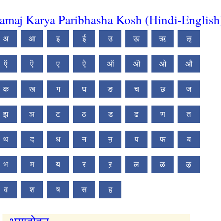
amaj Karya Paribhasha Kosh (Hindi-English
अ
आ
इ
ई
उ
ऊ
ऋ
ऌ
ऍ
ऎ
ए
ऐ
ऑ
ऒ
ओ
औ
क
ख
ग
घ
ङ
च
छ
ज
झ
ञ
ट
ठ
ड
ढ
ण
त
थ
द
ध
न
ऩ
प
फ
ब
भ
म
य
र
ऱ
ल
ळ
ऴ
व
श
ष
स
ह