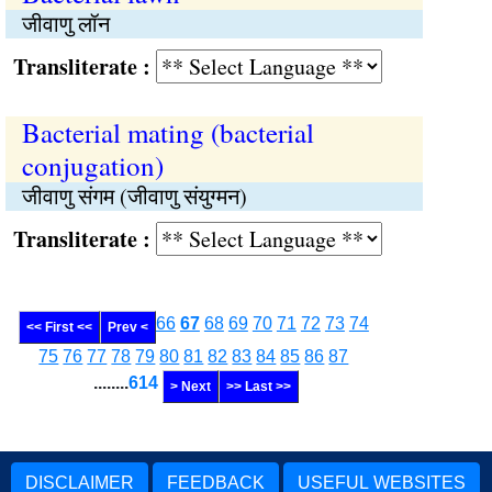
जीवाणु लॉन
Transliterate :
Bacterial mating (bacterial
conjugation)
जीवाणु संगम (जीवाणु संयुग्मन)
Transliterate :
66
67
68
69
70
71
72
73
74
<< First <<
Prev <
75
76
77
78
79
80
81
82
83
84
85
86
87
........
614
> Next
>> Last >>
DISCLAIMER
FEEDBACK
USEFUL WEBSITES