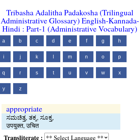
Tribasha Adalitha Padakosha (Trilingual
Administrative Glossary) English-Kannada-
Hindi : Part-1 (Administrative Vocabulary)
a
b
c
d
e
f
g
h
i
j
k
l
m
n
o
p
q
r
s
t
u
v
w
x
y
z
appropriate
ಸಮಚಿತ್ತ, ತಕ್ಕ, ಸೂಕ್ತ,
उपयुक्त, उचित
Transliterate :