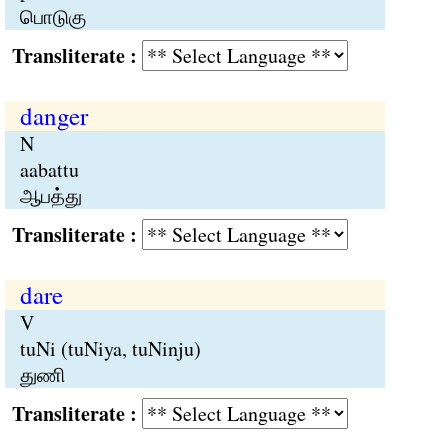
பொடுகு
Transliterate :
danger
N
aabattu
ஆபத்து
Transliterate :
dare
V
tuNi (tuNiya, tuNinju)
துணி
Transliterate :