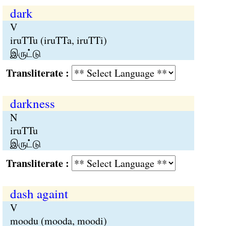
dark
V
iruTTu (iruTTa, iruTTi)
இருட்டு
Transliterate :
darkness
N
iruTTu
இருட்டு
Transliterate :
dash againt
V
moodu (mooda, moodi)