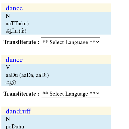
dance
N
aaTTa(m)
ஆட்ட(ம்)
Transliterate :
dance
V
aaDu (aaDa, aaDi)
ஆடு
Transliterate :
dandruff
N
poDuhu