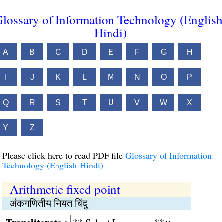
lossary of Information Technology (English
Hindi)
A
B
C
D
E
F
G
H
I
J
K
L
M
N
O
P
Q
R
S
T
U
V
W
X
Y
Z
Please click here to read PDF file
Glossary of Information
Technology (English-Hindi)
Arithmetic fixed point
अंकगणितीय नियत बिंदु