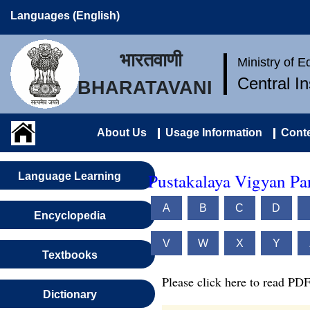
Languages (English)
भारतवाणी
Ministry of 
Central I
BHARATAVANI
About Us
Usage Information
Conte
Pustakalaya Vigyan Pa
Language Learning
A
B
C
D
Encyclopedia
V
W
X
Y
Textbooks
Please click here to read PDF
Dictionary