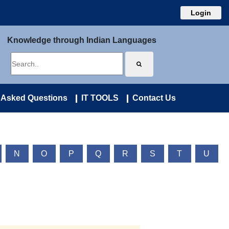
Login
Knowledge through Indian Languages
 Asked Questions
IT TOOLS
Contact Us
N
O
P
Q
R
S
T
U