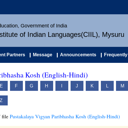
Education, Government of India
nstitute of Indian Languages(CIIL), Mysuru
nt Partners
Message
Announcements
Frequently
ribhasha Kosh (English-Hindi)
E
F
G
H
I
J
K
L
M
Z
 file
Pustakalaya Vigyan Paribhasha Kosh (English-Hindi)