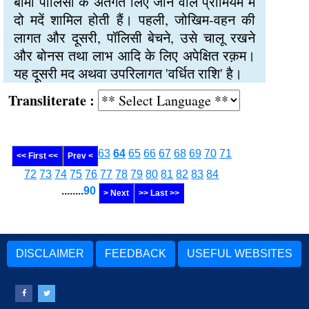
बीमा पॉलिसी के अंतर्गत लिए जाने वाले प्रीमियम में
दो मदें शामिल होती हैं। पहली, जोखिम-वहन की
लागत और दूसरी, पॉलिसी बेचने, उसे चालू रखने
और बोनस तथा लाभ आदि के लिए अपेक्षित रक़म।
यह दूसरी मद अथवा उपरिलागत 'वर्धित राशि' है।
Transliterate :
63
64
65
66
67
68
69
70
71
<< First <<
Prev <
72
73
74
75
76
77
78
79
80
81
82
83
84
........
90
> Next
>> Last >>
DISCLAIMER
FEEDBACK
USEFUL WEBSITES