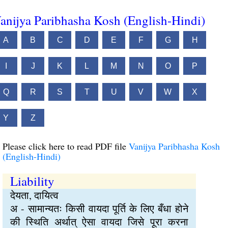
anijya Paribhasha Kosh (English-Hindi)
A
B
C
D
E
F
G
H
I
J
K
L
M
N
O
P
Q
R
S
T
U
V
W
X
Y
Z
Please click here to read PDF file
Vanijya Paribhasha Kosh
(English-Hindi)
Liability
देयता, दायित्व
अ - सामान्यतः किसी वायदा पूर्ति के लिए बँधा होने
की स्थिति अर्थात् ऐसा वायदा जिसे पूरा करना