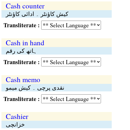
Cash counter
کیش کاؤنٹر ۔ ادائی کاؤنٹر
Transliterate :
Cash in hand
ہاتھ کی رقم
Transliterate :
Cash memo
نقدی پرچی ۔ کیش میمو
Transliterate :
Cashier
خزانچی