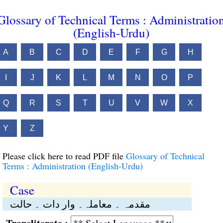
Glossary of Technical Terms : Administratio
(English-Urdu)
A
B
C
D
E
F
G
H
I
J
K
L
M
N
O
P
Q
R
S
T
U
V
W
X
Y
Z
Please click here to read PDF file
Glossary of Technical
Terms : Administration (English-Urdu)
Case
مقدمہ ۔ معاملہ۔ وار دات ۔ حالت