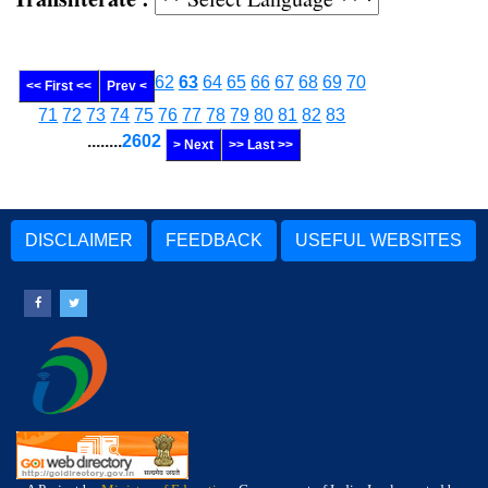
62
63
64
65
66
67
68
69
70
<< First <<
Prev <
71
72
73
74
75
76
77
78
79
80
81
82
83
........
2602
> Next
>> Last >>
DISCLAIMER
FEEDBACK
USEFUL WEBSITES