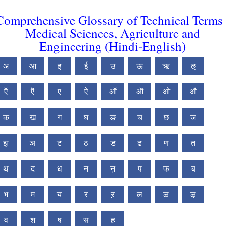
Comprehensive Glossary of Technical Terms 
Medical Sciences, Agriculture and
Engineering (Hindi-English)
अ
आ
इ
ई
उ
ऊ
ऋ
ऌ
ऍ
ऎ
ए
ऐ
ऑ
ऒ
ओ
औ
क
ख
ग
घ
ङ
च
छ
ज
झ
ञ
ट
ठ
ड
ढ
ण
त
थ
द
ध
न
ऩ
प
फ
ब
भ
म
य
र
ऱ
ल
ळ
ऴ
व
श
ष
स
ह