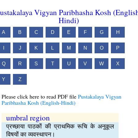
ustakalaya Vigyan Paribhasha Kosh (Englis
Hindi)
A
B
C
D
E
F
G
H
I
J
K
L
M
N
O
P
Q
R
S
T
U
V
W
X
Y
Z
Please click here to read PDF file
Pustakalaya Vigyan
Paribhasha Kosh (English-Hindi)
umbral region
प्रच्छाया पाठकों की प्राथमिक रूचि के अनुकूल
विषयों का व्यवस्थापन।