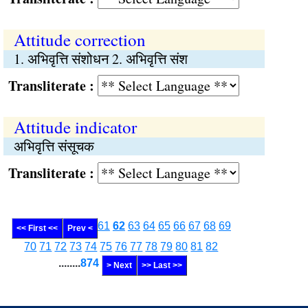
Attitude correction
1. अभिवृत्ति संशोधन 2. अभिवृत्ति संश
Transliterate :
Attitude indicator
अभिवृत्ति संसूचक
Transliterate :
61
62
63
64
65
66
67
68
69
<< First <<
Prev <
70
71
72
73
74
75
76
77
78
79
80
81
82
........
874
> Next
>> Last >>