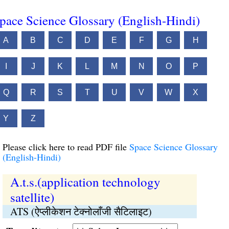
pace Science Glossary (English-Hindi)
A
B
C
D
E
F
G
H
I
J
K
L
M
N
O
P
Q
R
S
T
U
V
W
X
Y
Z
Please click here to read PDF file
Space Science Glossary
(English-Hindi)
A.t.s.(application technology
satellite)
ATS (ऐप्लीकेशन टेक्नोलाँजी सैटिलाइट)