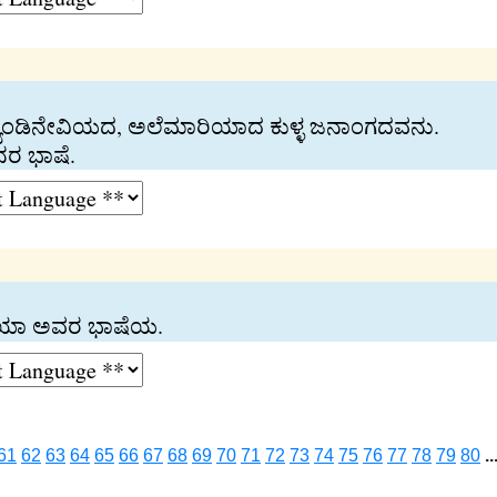
ಸ್ಕ್ಯಾಂಡಿನೇವಿಯದ, ಅಲೆಮಾರಿಯಾದ ಕುಳ್ಳ ಜನಾಂಗದವನು.
ಜನರ ಭಾಷೆ.
ವರ ಯಾ ಅವರ ಭಾಷೆಯ.
61
62
63
64
65
66
67
68
69
70
71
72
73
74
75
76
77
78
79
80
..