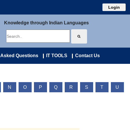
Login
Knowledge through Indian Languages
 Asked Questions
IT TOOLS
Contact Us
N
O
P
Q
R
S
T
U