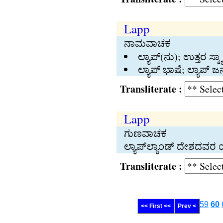
Lapp
ನಾಮವಾಚಕ
ಲ್ಯಾಪ್‍(ನು); ಉತ್ತರ 
ಲ್ಯಾಪ್‍ ಭಾಷೆ; ಲ್ಯಾಪ್‍ 
Transliterate :
Lapp
ಗುಣವಾಚಕ
ಲ್ಯಾಪ್‍ಲ್ಯಾಂಡ್‍ ದೇಶದ
Transliterate :
59
60
<< First <<
Prev <