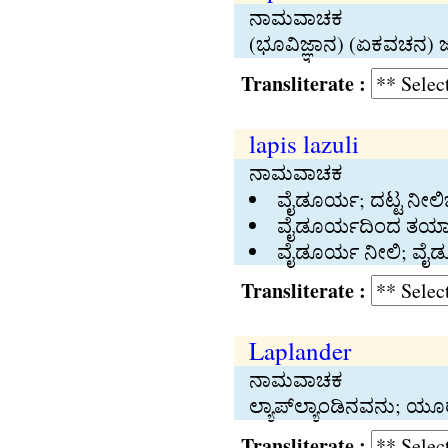
ನಾಮವಾಚಕ
(ಭೂವಿಜ್ಞಾನ) (ಏಕವಚನ) ಜ
Transliterate :
lapis lazuli
ನಾಮವಾಚಕ
ವೈಡೂರ್ಯ; ದಟ್ಟ ನೀಲಿಬ
ವೈಡೂರ್ಯದಿಂದ ತಯಾರಿಸ
ವೈಡೂರ್ಯ ನೀಲಿ; ವೈಡ
Transliterate :
Laplander
ನಾಮವಾಚಕ
ಲ್ಯಾಪ್‍ಲ್ಯಾಂಡಿನವನು; ಯ
Transliterate :