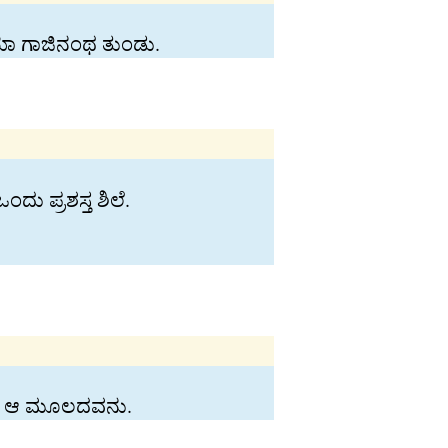
 ಯಾ ಗಾಜಿನಂಥ ತುಂಡು.
ು ಪ್ರಶಸ್ತ ಶಿಲೆ.
ು ಯಾ ಆ ಮೂಲದವನು.