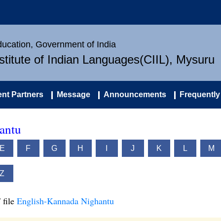
Education, Government of India
nstitute of Indian Languages(CIIL), Mysuru
nt Partners
Message
Announcements
Frequently
antu
E
F
G
H
I
J
K
L
M
Z
 file
English-Kannada Nighantu