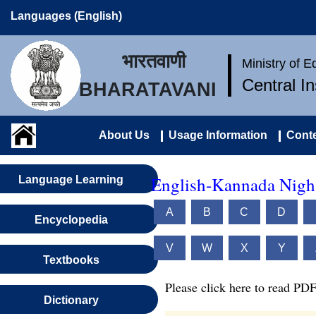
Languages (English)
भारतवाणी
Ministry of 
Central I
BHARATAVANI
About Us
Usage Information
Conte
English-Kannada Nigh
Language Learning
A
B
C
D
Encyclopedia
V
W
X
Y
Textbooks
Please click here to read PDF
Dictionary