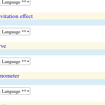
vitation effect
rve
smometer