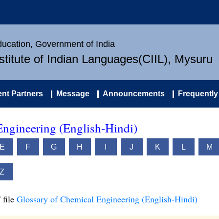
Education, Government of India
nstitute of Indian Languages(CIIL), Mysuru
nt Partners
Message
Announcements
Frequently
Engineering (English-Hindi)
E
F
G
H
I
J
K
L
M
Z
 file
Glossary of Chemical Engineering (English-Hindi)