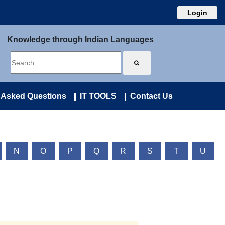
Login
Knowledge through Indian Languages
 Asked Questions
IT TOOLS
Contact Us
N
O
P
Q
R
S
T
U