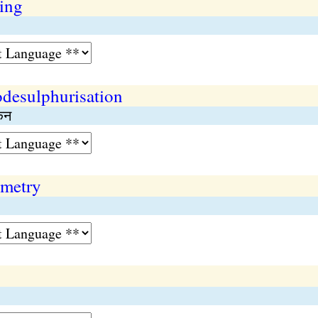
ing
desulphurisation
धकन
metry