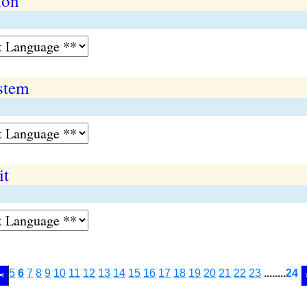
ion
stem
it
5
6
7
8
9
10
11
12
13
14
15
16
17
18
19
20
21
22
23
........
24
 <