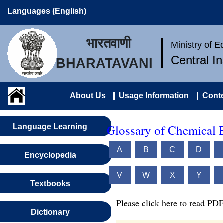
Languages (English)
भारतवाणी
Ministry of 
Central I
BHARATAVANI
About Us
Usage Information
Conte
Glossary of Chemical 
Language Learning
A
B
C
D
Encyclopedia
V
W
X
Y
Textbooks
Please click here to read PDF
Dictionary