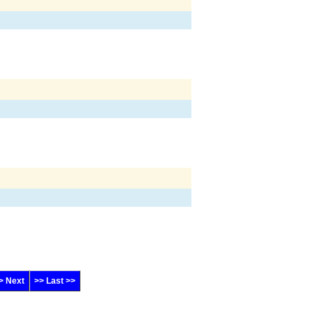
> Next
>> Last >>