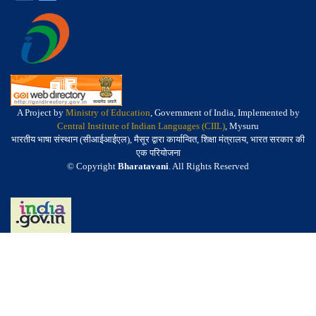
A Project by
Ministry of Education
, Government of India, Implemented by
Central Institute of Indian Languages (CIIL)
, Mysuru
भारतीय भाषा संस्थान (सीआईआईएल), मैसूर द्वारा कार्यान्वित, शिक्षा मंत्रालय, भारत सरकार की
एक परियोजना
© Copyright
Bharatavani
. All Rights Reserved