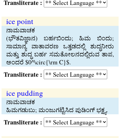
Transliterate :
ice point
ನಾಮವಾಚಕ
(ಭೌತವಿಜ್ಞಾನ) ಬರ್ಹಬಿಂದು; ಹಿಮ ಬಿಂದು;
ಸಾಮಾನ್ಯ ವಾತಾವರಣ ಒತ್ತಡದಲ್ಲಿ ಶುದ್ಧನೀರು
ಮತ್ತು ಶುದ್ಧ ಬರ್ಹ ಸಮತೋಲನದಲ್ಲಿರುವ ತಾಪ,
ಅಂದರೆ $0^\circ{\rm C}$.
Transliterate :
ice pudding
ನಾಮವಾಚಕ
ಹಿಮಗಡುಬು; ಮಂಜುಗಟ್ಟಿಸಿದ ಪುಡಿಂಗ್‍ ಭಕ್ಷ್ಯ.
Transliterate :