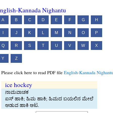
nglish-Kannada Nighantu
A
B
C
D
E
F
G
H
I
J
K
L
M
N
O
P
Q
R
S
T
U
V
W
X
Y
Z
Please click here to read PDF file
English-Kannada Nighant
ice hockey
ನಾಮವಾಚಕ
ಐಸ್‍ ಹಾಕಿ; ಹಿಮ ಹಾಕಿ; ಹಿಮದ ಬಯಲಿನ ಮೇಲೆ
ಆಡುವ ಹಾಕಿ ಆಟ.