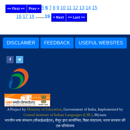
5
6
7
8
9
10
11
12
13
14
15
<< First <<
Prev <
16
17
18
........
19
> Next
>> Last >>
DISCLAIMER
FEEDBACK
USEFUL WEBSITES
A Project by
Ministry of Education
, Government of India, Implemented by
Central Institute of Indian Languages (CIIL)
, Mysuru
भारतीय भाषा संस्थान (सीआईआईएल), मैसूर द्वारा कार्यान्वित, शिक्षा मंत्रालय, भारत सरकार की
एक परियोजना