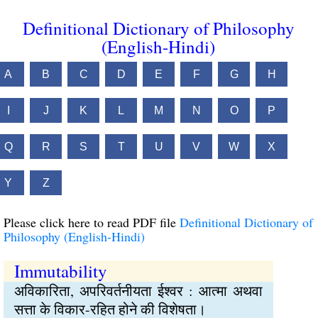
Definitional Dictionary of Philosophy
(English-Hindi)
A
B
C
D
E
F
G
H
I
J
K
L
M
N
O
P
Q
R
S
T
U
V
W
X
Y
Z
Please click here to read PDF file
Definitional Dictionary of
Philosophy (English-Hindi)
Immutability
अविकारिता, अपरिवर्तनीयता ईश्वर : आत्मा अथवा
सत्ता के विकार-रहित होने की विशेषता।