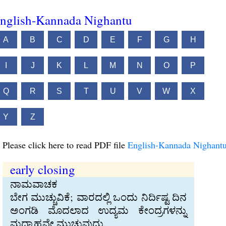
nglish-Kannada Nighantu
A
B
C
D
E
F
G
H
I
J
K
L
M
N
O
P
Q
R
S
T
U
V
W
X
Y
Z
Please click here to read PDF file
English-Kannada Nighant
early closing
ನಾಮವಾಚಕ
ಬೇಗ ಮುಚ್ಚುವಿಕೆ; ವಾರದಲ್ಲಿ ಒಂದು ನಿರ್ದಿಷ್ಟ ದಿನ
ಅಂಗಡಿ ಮೊದಲಾದ ಉದ್ಯಮ ಕೇಂದ್ರಗಳನ್ನು
ಮಧ್ಯಾಹ್ನವೇ ಮುಚ್ಚುವುದು.