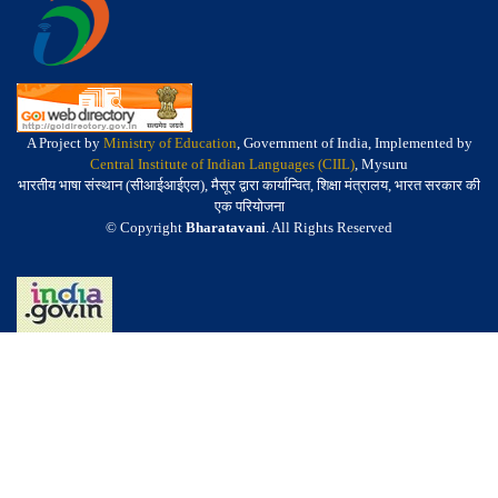
A Project by
Ministry of Education
, Government of India, Implemented by
Central Institute of Indian Languages (CIIL)
, Mysuru
भारतीय भाषा संस्थान (सीआईआईएल), मैसूर द्वारा कार्यान्वित, शिक्षा मंत्रालय, भारत सरकार की
एक परियोजना
© Copyright
Bharatavani
. All Rights Reserved