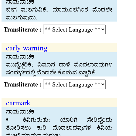
ನಾಮವಾಚಕ
ಬೇಗ ಮಲಗುವಿಕೆ; ಮಾಮೂಲಿಗಿಂತ ಮೊದಲೇ
ಮಲಗುವುದು.
Transliterate :
early warning
ನಾಮವಾಚಕ
ಮುನ್ನೆಚ್ಚರಿಕೆ; ವಿಮಾನ ದಾಳಿ ಮೊದಲಾದವುಗಳ
ಸಂದರ್ಭದಲ್ಲಿ ಮೊದಲೇ ಕೊಡುವ ಎಚ್ಚರಿಕೆ.
Transliterate :
earmark
ನಾಮವಾಚಕ
ಕಿವಿಗುರುತು; ಯಾರಿಗೆ ಸೇರಿದ್ದೆಂದು
ತೋರಿಸಲು ಕುರಿ ಮೊದಲಾದವುಗಳ ಕಿವಿಯ
ಮೇಲೆ ಮಾಡುವ ಗುರುತು.