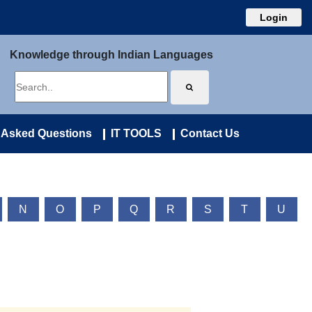
Login
Knowledge through Indian Languages
 Asked Questions
IT TOOLS
Contact Us
N
O
P
Q
R
S
T
U