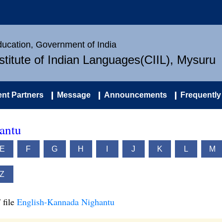
Education, Government of India
nstitute of Indian Languages(CIIL), Mysuru
nt Partners
Message
Announcements
Frequently
antu
E
F
G
H
I
J
K
L
M
Z
 file
English-Kannada Nighantu