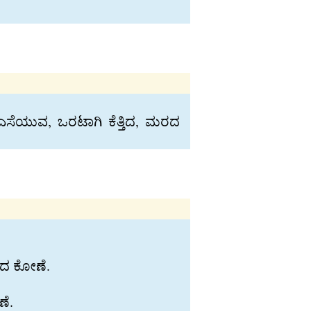
ಿ ಎಸೆಯುವ, ಒರಟಾಗಿ ಕೆತ್ತಿದ, ಮರದ
ಾದ ಕೋಣೆ.
ೆ.