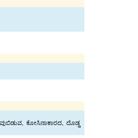
ಹೂವುಬಿಡುವ, ಕೋಸಿನಾಕಾರದ, ದೊಡ್ಡ