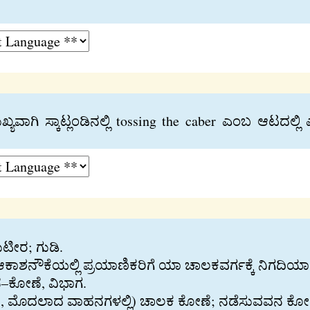
ವಾಗಿ ಸ್ಕಾಟ್ಲಂಡಿನಲ್ಲಿ tossing the caber ಎಂಬ ಆಟದಲ್ಲ
ಟೀರ; ಗುಡಿ.
ಾಶನೌಕೆಯಲ್ಲಿ ಪ್ರಯಾಣಿಕರಿಗೆ ಯಾ ಚಾಲಕವರ್ಗಕ್ಕೆ ನಿಗದಿಯ
ನ–ಕೋಣೆ, ವಿಭಾಗ.
ು, ಮೊದಲಾದ ವಾಹನಗಳಲ್ಲಿ) ಚಾಲಕ ಕೋಣೆ; ನಡೆಸುವವನ ಕೋಣ