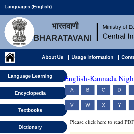
Languages (English)
भारतवाणी
Ministry of 
Central I
BHARATAVANI
About Us
Usage Information
Conte
English-Kannada Nigh
Language Learning
A
B
C
D
Encyclopedia
V
W
X
Y
Textbooks
Please click here to read PDF
Dictionary