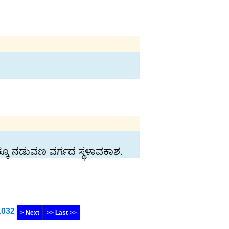
ದಕ್ಕೂ ನಡುವಣ ವರ್ಗದ ಸ್ಥಳಾವಕಾಶ.
1032
> Next
>> Last >>