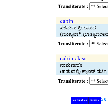
Transliterate :
cabin
ಸಕರ್ಮಕ ಕ್ರಿಯಾಪದ
(ಮುಖ್ಯವಾಗಿ ಭೂತಕೃದಂತದಲ್ಲಿ)
Transliterate :
cabin class
ನಾಮವಾಚಕ
(ಹಡಗಿನಲ್ಲಿ) ಕ್ಯಾಬಿನ್‍ 
Transliterate :
5
6
<< First <<
Prev <