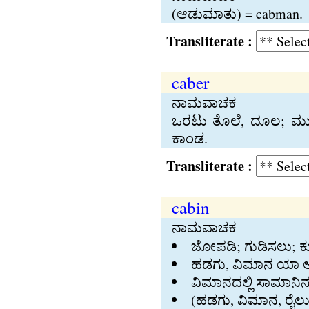
(ಆಡುಮಾತು) = cabman.
Transliterate :
caber
ನಾಮವಾಚಕ
ಒರಟು ತೊಲೆ, ದೂಲ; ಮುಖ್ಯ
ಕಾಂಡ.
Transliterate :
cabin
ನಾಮವಾಚಕ
ಜೋಪಡಿ; ಗುಡಿಸಲು; ಕು
ಹಡಗು, ವಿಮಾನ ಯಾ ಆಕ
ವಿಮಾನದಲ್ಲಿ ಸಾಮಾನಿ
(ಹಡಗು, ವಿಮಾನ, ರೈಲ