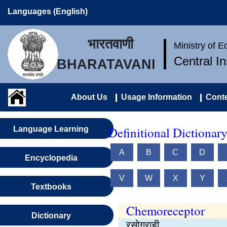
Languages (English)
भारतवाणी
Ministry of 
Central I
BHARATAVANI
About Us
Usage Information
Conte
Definitional Dictionar
Language Learning
A
B
C
D
Encyclopedia
V
W
X
Y
Textbooks
Chemoreceptor
Dictionary
रसोग्राही