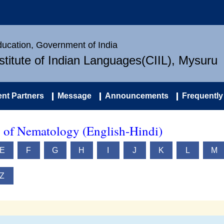
Education, Government of India
nstitute of Indian Languages(CIIL), Mysuru
nt Partners
Message
Announcements
Frequently
y of Nematology (English-Hindi)
E
F
G
H
I
J
K
L
M
Z