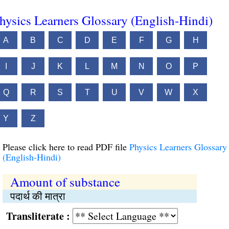
hysics Learners Glossary (English-Hindi)
A
B
C
D
E
F
G
H
I
J
K
L
M
N
O
P
Q
R
S
T
U
V
W
X
Y
Z
Please click here to read PDF file
Physics Learners Glossary
(English-Hindi)
Amount of substance
पदार्थ की मात्रा
Transliterate :