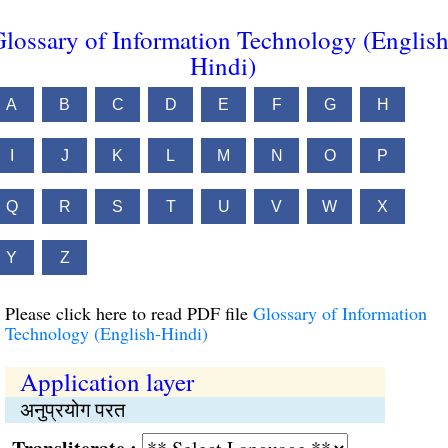
lossary of Information Technology (English
Hindi)
A
B
C
D
E
F
G
H
I
J
K
L
M
N
O
P
Q
R
S
T
U
V
W
X
Y
Z
Please click here to read PDF file
Glossary of Information
Technology (English-Hindi)
Application layer
अनुप्रयोग परत