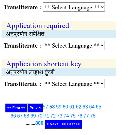
Transliterate :
Application required
अनुप्रयोग अपेक्षित
Transliterate :
Application shortcut key
अनुप्रयोग लघुपथ कुंजी
Transliterate :
57
58
59
60
61
62
63
64
65
<< First <<
Prev <
66
67
68
69
70
71
72
73
74
75
76
77
78
........
800
> Next
>> Last >>