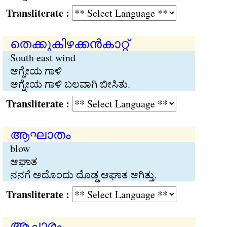
Transliterate :
തെക്കുകിഴക്കന്‍കാറ്റ്
South east wind
ಆಗ್ನೇಯ ಗಾಳಿ
ಆಗ್ನೇಯ ಗಾಳಿ ಬಲವಾಗಿ ಬೀಸಿತು.
Transliterate :
ആഘാതം
blow
ಆಘಾತ
ನನಗೆ ಅದೊಂದು ದೊಡ್ಡ ಆಘಾತ ಆಗಿತ್ತು.
Transliterate :
ആചാരം