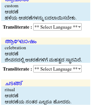
custom
ಆಚರಣೆ
ಹಳೆಯ ಆಚರಣೆಗಳನ್ನು ಬದಲಾಯಿಸಬೇಕು.
Transliterate :
ആഘോഷം
celebration
ಆಚರಣೆ
ಜೀವನದಲ್ಲಿ ಆಚರಣೆಗಳಿಗೆ ಮಹತ್ವದ ಸ್ಥಾನವಿದೆ.
Transliterate :
ചടങ്ങ്
ritual
ಆಚರಣೆ
ಆಚರಣೆಯ ನಂತರ ಎಲ್ಲರೂ ಹೋದರು.