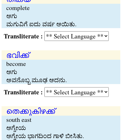
complete
ಆಗು
ಮಗುವಿಗೆ ಐದು ವರ್ಷ ಆಯಿತು.
Transliterate :
ഭവിക്ക്
become
ಆಗು
ಅವನೊಬ್ಬ ಮೂಢ ಆದನು.
Transliterate :
തെക്കുകിഴക്ക്
south east
ಆಗ್ನೇಯ
ಆಗ್ನೇಯ ಭಾಗದಿಂದ ಗಾಳಿ ಬೀಸಿತು.