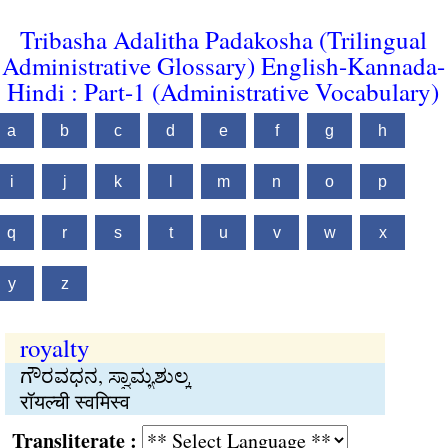
Tribasha Adalitha Padakosha (Trilingual
Administrative Glossary) English-Kannada-
Hindi : Part-1 (Administrative Vocabulary)
a
b
c
d
e
f
g
h
i
j
k
l
m
n
o
p
q
r
s
t
u
v
w
x
y
z
royalty
ಗೌರವಧನ, ಸ್ವಾಮ್ಯಶುಲ್ಕ
रॉयल्ची स्वमिस्व
Transliterate :