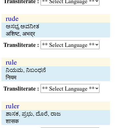
Transliterate :
rude
ಅಸಭ್ಯ ಅವನೀತ
अशिष्ट, अभद्र
Transliterate :
rule
ನಿಯಮ, ನಿಬಂಧನೆ
नियम
Transliterate :
ruler
ಶಾಸಕ, ಪ್ರಭು, ದೊರೆ, ರಾಜ
शासक