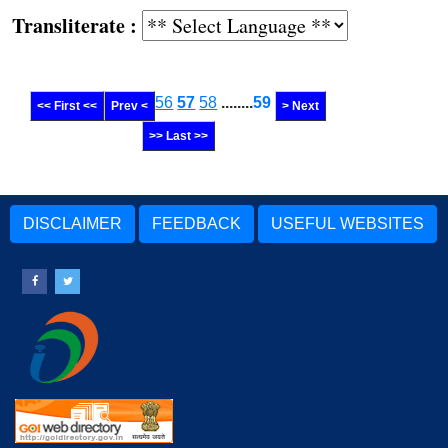
Transliterate :
56
57
58
........
59
<< First <<
Prev <
> Next
>> Last >>
DISCLAIMER
FEEDBACK
USEFUL WEBSITES