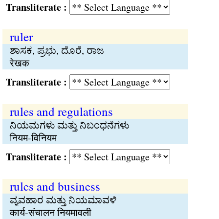
Transliterate :
ruler
ಶಾಸಕ, ಪ್ರಭು, ದೊರೆ, ರಾಜ
रेखक
Transliterate :
rules and regulations
ನಿಯಮಗಳು ಮತ್ತು ನಿಬಂಧನೆಗಳು
नियम-विनियम
Transliterate :
rules and business
ವ್ಯವಹಾರ ಮತ್ತು ನಿಯಮಾವಳಿ
कार्य-संचालन नियमावली