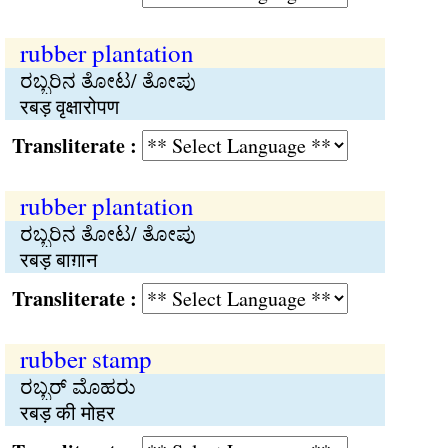
rubber plantation
ರಬ್ಬರಿನ ತೋಟ/ ತೋಪು
रबड़ वृक्षारोपण
Transliterate :
rubber plantation
ರಬ್ಬರಿನ ತೋಟ/ ತೋಪು
रबड़ बाग़ान
Transliterate :
rubber stamp
ರಬ್ಬರ್ ಮೊಹರು
रबड़ की मोहर