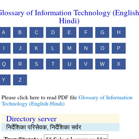
lossary of Information Technology (English
Hindi)
A
B
C
D
E
F
G
H
I
J
K
L
M
N
O
P
Q
R
S
T
U
V
W
X
Y
Z
Please click here to read PDF file
Glossary of Information
Technology (English-Hindi)
Directory server
निर्देशिका परिसेवक, निर्देशिका सर्वर