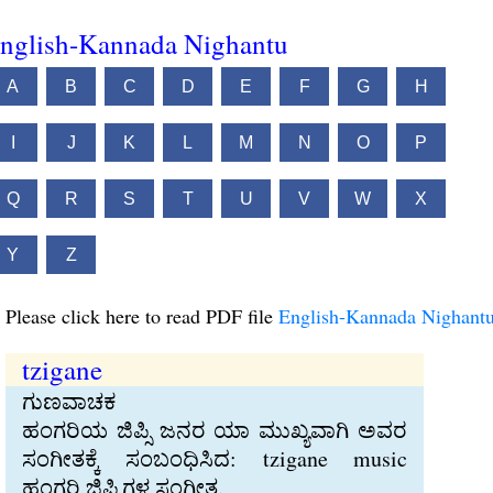
nglish-Kannada Nighantu
A
B
C
D
E
F
G
H
I
J
K
L
M
N
O
P
Q
R
S
T
U
V
W
X
Y
Z
Please click here to read PDF file
English-Kannada Nighant
tzigane
ಗುಣವಾಚಕ
ಹಂಗರಿಯ ಜಿಪ್ಸಿ ಜನರ ಯಾ ಮುಖ್ಯವಾಗಿ ಅವರ
ಸಂಗೀತಕ್ಕೆ ಸಂಬಂಧಿಸಿದ: tzigane music
ಹಂಗರಿ ಜಿಪ್ಸಿಗಳ ಸಂಗೀತ.