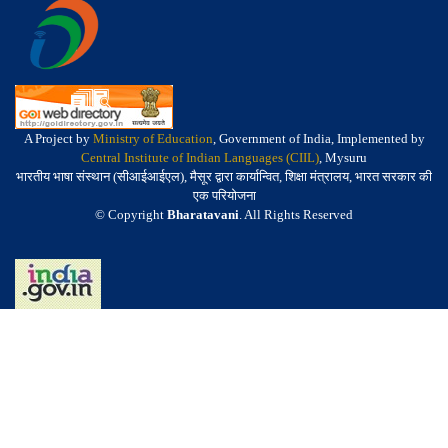
A Project by
Ministry of Education
, Government of India, Implemented by
Central Institute of Indian Languages (CIIL)
, Mysuru
भारतीय भाषा संस्थान (सीआईआईएल), मैसूर द्वारा कार्यान्वित, शिक्षा मंत्रालय, भारत सरकार की
एक परियोजना
© Copyright
Bharatavani
. All Rights Reserved