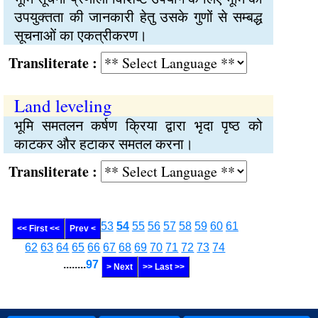
उपयुक्तता की जानकारी हेतु उसके गुणों से सम्बद्ध
सूचनाओं का एकत्रीकरण।
Transliterate :
Land leveling
भूमि समतलन कर्षण क्रिया द्वारा भृदा पृष्ठ को
काटकर और हटाकर समतल करना।
Transliterate :
53
54
55
56
57
58
59
60
61
<< First <<
Prev <
62
63
64
65
66
67
68
69
70
71
72
73
74
........
97
> Next
>> Last >>