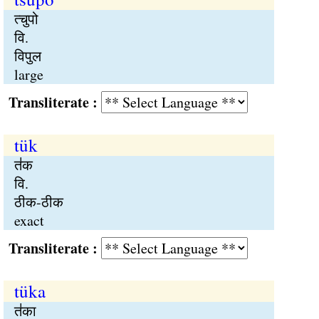
त्चुपो
वि.
विपुल
large
Transliterate :
tük
त॑क
वि.
ठीक-ठीक
exact
Transliterate :
tüka
त॑का