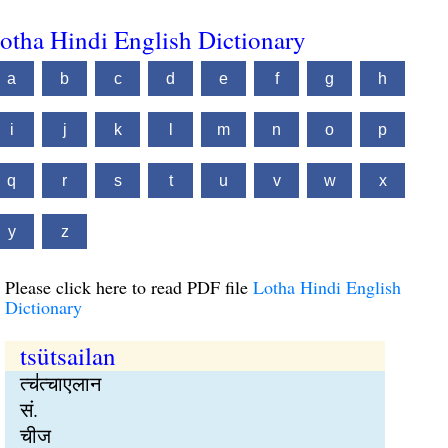
otha Hindi English Dictionary
a
b
c
d
e
f
g
h
i
j
k
l
m
n
o
p
q
r
s
t
u
v
w
x
y
z
Please click here to read PDF file
Lotha Hindi English
Dictionary
tsütsailan
त्च॑त्चाएलान
सं.
चीज