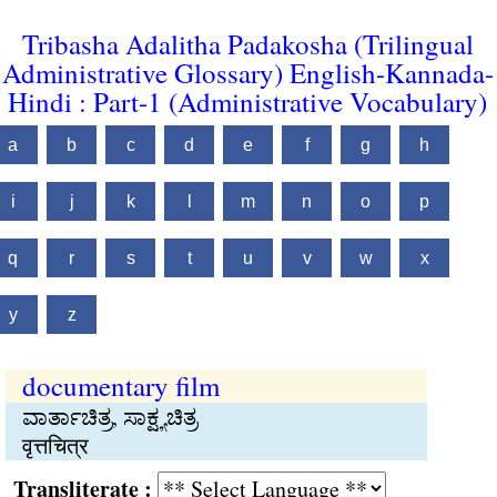
Tribasha Adalitha Padakosha (Trilingual
Administrative Glossary) English-Kannada-
Hindi : Part-1 (Administrative Vocabulary)
a
b
c
d
e
f
g
h
i
j
k
l
m
n
o
p
q
r
s
t
u
v
w
x
y
z
documentary film
ವಾರ್ತಾಚಿತ್ರ, ಸಾಕ್ಷ್ಯಚಿತ್ರ
वृत्तचित्र
Transliterate :