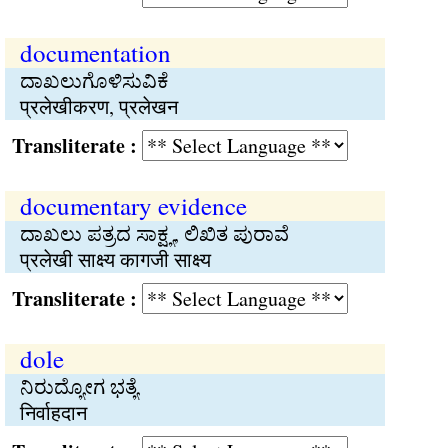
documentation
ದಾಖಲುಗೊಳಿಸುವಿಕೆ
प्रलेखीकरण, प्रलेखन
Transliterate :
documentary evidence
ದಾಖಲು ಪತ್ರದ ಸಾಕ್ಷ್ಯ, ಲಿಖಿತ ಪುರಾವೆ
प्रलेखी साक्ष्य कागजी साक्ष्य
Transliterate :
dole
ನಿರುದ್ಯೋಗ ಭತ್ಯೆ
निर्वाहदान