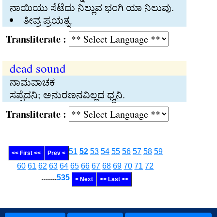
ನಾಯಿಯು ಸೆಟೆದು ನಿಲ್ಲುವ ಭಂಗಿ ಯಾ ನಿಲುವು.
ತೀವ್ರ ಪ್ರಯತ್ನ.
Transliterate :
dead sound
ನಾಮವಾಚಕ
ಸಪ್ಪೆದನಿ; ಅನುರಣನವಿಲ್ಲದ ಧ್ವನಿ.
Transliterate :
51
52
53
54
55
56
57
58
59
<< First <<
Prev <
60
61
62
63
64
65
66
67
68
69
70
71
72
........
535
> Next
>> Last >>