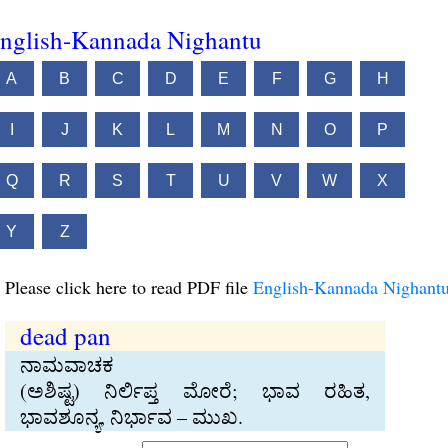
nglish-Kannada Nighantu
A
B
C
D
E
F
G
H
I
J
K
L
M
N
O
P
Q
R
S
T
U
V
W
X
Y
Z
Please click here to read PDF file
English-Kannada Nighant
dead pan
ನಾಮವಾಚಕ
(ಅಶಿಷ್ಟ) ನಿರ್ಲಿಪ್ತ ಮೋರೆ; ಭಾವ ರಹಿತ,
ಭಾವಶೂನ್ಯ, ನಿರ್ಭಾವ – ಮುಖ.