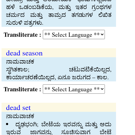
ಹಳೆ ಒಡಂಬಡಿಕೆಯ, ಮತ್ತು ಇತರ ಗ್ರಂಥಗಳ
ಚರ್ಮದ ಮತ್ತು ತಾಮ್ರದ ತಗಡುಗಳ ಲಿಖಿತ
ಸುರುಳಿ ಪತ್ರಗಳು.
Transliterate :
dead season
ನಾಮವಾಚಕ
ಸ್ಥಗಿತಕಾಲ; ಚಟುವಟಿಕೆಯಿಲ್ಲದ,
ಕಾರ್ಯಾಚರಣೆಯಿಲ್ಲದ, ಏನೂ ಜರುಗದ – ಕಾಲ.
Transliterate :
dead set
ನಾಮವಾಚಕ
ದೃಢಭಂಗಿ; ಬೇಟೆಯ ಇರವನ್ನು ಮತ್ತು ಅದು
ಇರುವ ಜಾಗವನ್ನು ಸೂಚಿಸುವಾಗ ಬೇಟೆ