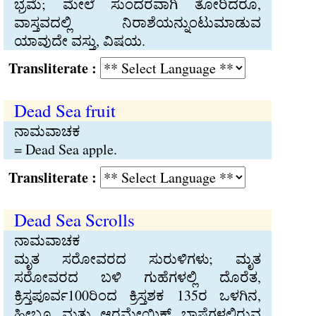
ಭ್ರಮೆ; ಮೇಲೆ ಸುಂದರವಾಗಿ ತೋರಿದರೂ,
ವಾಸ್ತವದಲ್ಲಿ ನಿರಾಶೆಯನ್ನುಂಟುಮಾಡುವ
ಯಾವುದೇ ವಸ್ತು, ವಿಷಯ.
Transliterate :
Dead Sea fruit
ನಾಮವಾಚಕ
= Dead Sea apple.
Transliterate :
Dead Sea Scrolls
ನಾಮವಾಚಕ
ಮೃತ ಸರೋವರದ ಸುರುಳಿಗಳು; ಮೃತ
ಸರೋವರದ ಬಳಿ ಗುಹೆಗಳಲ್ಲಿ ದೊರೆತ,
ಕ್ರಿಸ್ತಪೂರ್ವ100ರಿಂದ ಕ್ರಿಸ್ತಶಕ 135ರ ಒಳಗಿನ,
ಹೀಬ್ರೂ ಮತ್ತು ಆರಮೇಯಿಕ್‍ ಭಾಷೆಗಳಲ್ಲಿರುವ